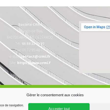
Société CRMI
Salleigts de Bas,
64170 LABASTIDE CÉZÉRACQ
Tél:
05 59 21 72 87
Fax: 06 72 95 48 75
e-Mail:
contact@crmi.fr
Site:
https://www.crmi.f
ées personnelles
Politique de cookies
Gérer le consentement aux cookies
nce de navigation.
Accepter tout