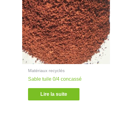
Matériaux recyclés
Sable tuile 0/4 concassé
Lire la suite