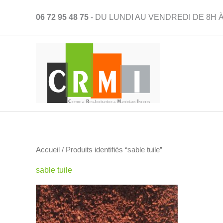
Aller
06 72 95 48 75
- DU LUNDI AU VENDREDI DE 8H À
au
contenu
Accueil
/ Produits identifiés “sable tuile”
sable tuile