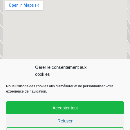
Gérer le consentement aux
cookies
Nous utilisons des cookies afin d'améliorer et de personnaliser votre
expérience de navigation.
Copyright ©
CRMI
| Contact :
05 59 21 72 87 |
CRMI est une
entrerprise
Despagnet BTP
Accepter tout
Refuser
F