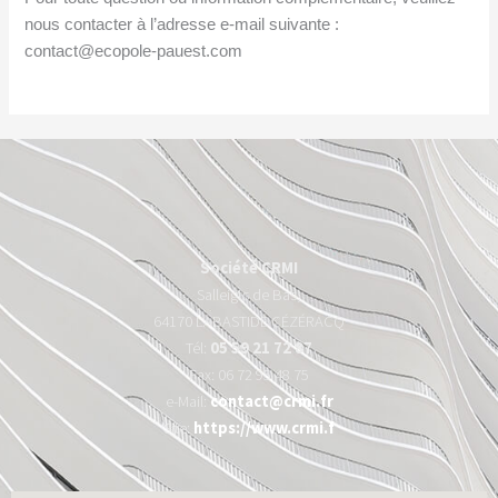
nous contacter à l’adresse e-mail suivante :
contact@ecopole-pauest.com
Société CRMI
Salleigts de Bas,
64170 LABASTIDE CÉZÉRACQ
Tél:
05 59 21 72 87
Fax: 06 72 95 48 75
e-Mail:
contact@crmi.fr
Site:
https://www.crmi.f