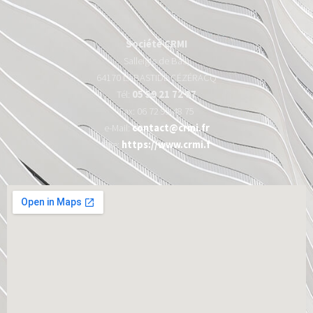
Société CRMI
Salleigts de Bas,
64170 LABASTIDE CÉZÉRACQ
Tél:
05 59 21 72 87
Fax: 06 72 95 48 75
e-Mail:
contact@crmi.fr
Site:
https://www.crmi.f