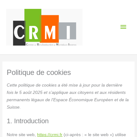
Aller
Men
au
contenu
princ
Consent
Statistique
Marketing
Politique de cookies
to
service
Cette politique de cookies a été mise à jour pour la dernière
divers
fois le 5 août 2025 et s’applique aux citoyens et aux résidents
permanents légaux de l’Espace Économique Européen et de la
Suisse.
1. Introduction
Notre site web,
https://crmi.fr
(ci-après : « le site web ») utilise