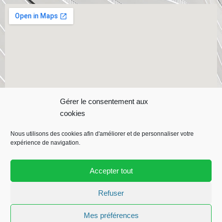
Gérer le consentement aux
cookies
Nous utilisons des cookies afin d'améliorer et de personnaliser votre
expérience de navigation.
Accepter tout
Copyright ©
CRMI
| Contact :
05 59 21 72 87 |
CRMI est une
entrerprise
Despagnet BTP
Refuser
Mes préférences
F