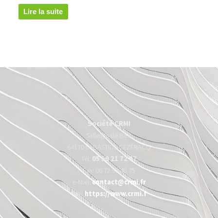
Lire la suite
Société CRMI
Salleigts de Bas,
64170 LABASTIDE CÉZÉRACQ
Tél:
05 59 21 72 87
Fax: 06 72 95 48 75
e-Mail:
contact@crmi.fr
Site:
https://www.crmi.f