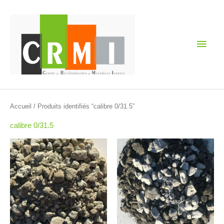
Aller
Men
au
contenu
princ
Accueil
/ Produits identifiés “calibre 0/31.5”
calibre 0/31.5