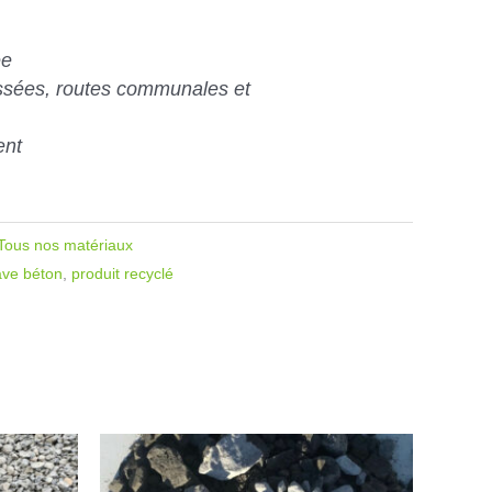
ée
ssées, routes communales et
ent
Tous nos matériaux
ave béton
,
produit recyclé