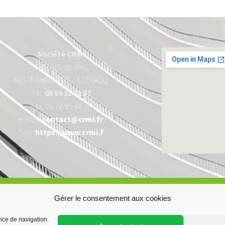
Société CRMI
Salleigts de Bas,
64170 LABASTIDE CÉZÉRACQ
Tél:
05 59 21 72 87
Fax: 06 72 95 48 75
e-Mail:
contact@crmi.fr
Site:
https://www.crmi.f
ées personnelles
Politique de cookies
Gérer le consentement aux cookies
nce de navigation.