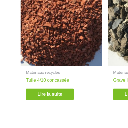
Matériaux recyclés
Matéria
Tuile 4/10 concassée
Grave I
Lire la suite
L