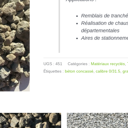
Remblais de tranch
Réalisation de chau
départementales
Aires de stationnem
UGS :
451
Catégories :
Matériaux recyclés
,
Étiquettes :
béton concassé
,
calibre 0/31.5
,
gr