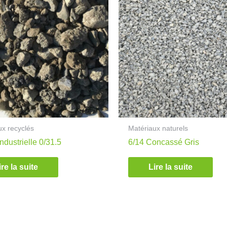
ux recyclés
Matériaux naturels
ndustrielle 0/31.5
6/14 Concassé Gris
ire la suite
Lire la suite