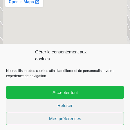
Gérer le consentement aux
cookies
Nous utilisons des cookies afin d'améliorer et de personnaliser votre
expérience de navigation.
Accepter tout
Copyright ©
CRMI
| Contact :
05 59 21 72 87 |
CRMI est une
entrerprise
Despagnet BTP
Refuser
Mes préférences
F
a